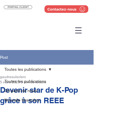
PORTAIL CLIENT
Contactez-nous
Post
Toutes les publications
gaudreauleclerc
Toutes les publications
5 mars 2025
5 min de lecture
Devenir star de K-Pop
On parle de nous!
grâce à son REEE
Nouvelle financière