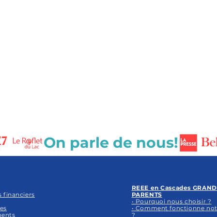
REEE en Cascades GRAND
s financiers
PARENTS
• Pourquoi nous choisir ?
es
• Comment fonctionne no
ents
?