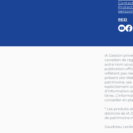
Contac
Protect
personn
REEI
iA Gestion priv
canadien de rég
autre nom sous l
publication offi
reflètent pas n
présent site We
patrimoine, ses 
explicitement ou
d’information se
titres. L’inform
conseiller en pl
* Les produits e
distincte de iA G
de patrimoine i
Gaudreau Lecler