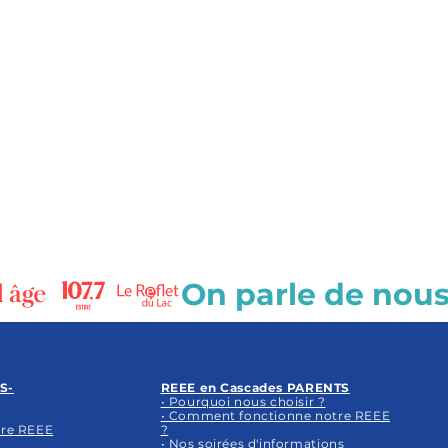
S-
REEE en Cascades PARENTS
• Pourquoi nous choisir ?
• Comment fonctionne notre REEE
tre REEE
?
• Nos soirées d'informations