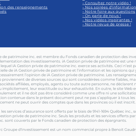
t
• Consultez notre vidéo !
ion des renseignements
• Nos soirées d'informatio
els
• Notre foire aux questions
• On parle de nous !
• Nos vidéos inspirantes !
• Notre revue de presse !
ée de patrimoine inc. est membre du Fonds canadien de protection des inve
lementation des investissements. iA Gestion privée de patrimoine est u
equel iA Gestion privée de patrimoine inc. exerce ses activités. Ceci n’est 
cielle de iA Gestion privée de patrimoine et l’information et les opinions qui
écessairement l’opinion de iA Gestion privée de patrimoine. Les renseignem
b proviennent de diverses sources qui sont considérées comme fiables, mai
sociétés affiliées, employés, agents ou toute autre personne, ne déclarent n
 implicitement, leur exactitude ou leur exhaustivité. En outre, le site Web es
ulement et il ne doit pas être considéré comme une offre ni une sollicitati
ation contenue dans le présent document peut ne pas s’appliquer à tous les 
acement ne peut ouvrir des comptes que dans les provinces où il est inscrit.
t les services d’assurance sont offerts par le biais de 9141-1694 Québec inc.,
estion privée de patrimoine inc. Seuls les produits et les services offerts par
nc. sont couverts par le Fonds canadien de protection des épargnants.
c Groupe d'Investissement est un nom commercial propre à Benoit Gaudre