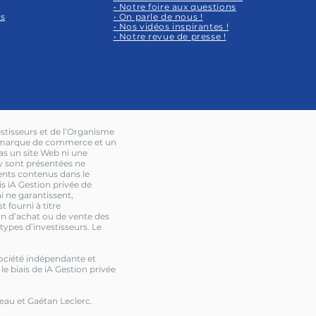
• Notre foire aux questions
ns
• On parle de nous !
• Nos vidéos inspirantes !
• Notre revue de presse !
stisseurs et de l’Organisme
ne marque de commerce et un
pas un site Web ni une
 y sont présentées ne
ents contenus dans le
s iA Gestion privée de
i ne garantissent,
t fourni à titre
on d’achat ou de vente des
types d’investisseurs. Le
 société indépendante et
 le biais de iA Gestion privée
au et Gaétan Leclerc.