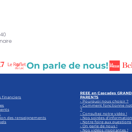
 40
naire
REEE en Cascades GRAND
s financiers
PARENTS
• Pourquoi nous choisir ?
es
• Comment fonctionne no
ents
?
t
• Consultez notre vidéo !
ion des renseignements
• Nos soirées d'informatio
els
• Notre foire aux questions
• On parle de nous !
• Nos vidéos inspirantes !