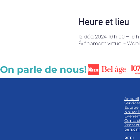
Heure et lieu
12 déc. 2024, 19 h 00 – 19 h
Événement virtuel - Webi
On parle de nous!
Accueil
Service
Équipe
Nouvell
Événem
Contac
Protect
personn
REEI