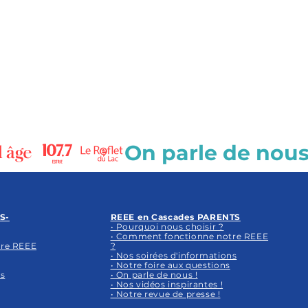
S-
REEE en Cascades PARENTS
• Pourquoi nous choisir ?
• Comment fonctionne notre REEE
tre REEE
?
• Nos soirées d'informations
• Notre foire aux questions
ns
• On parle de nous !
• Nos vidéos inspirantes !
• Notre revue de presse !