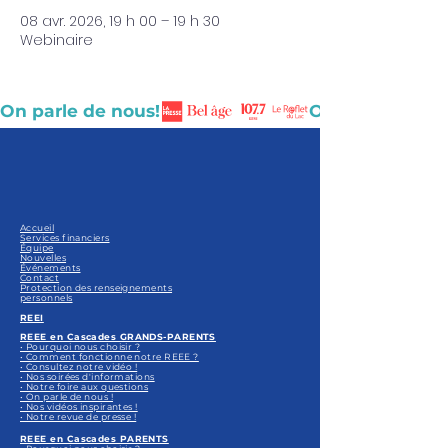
08 avr. 2026, 19 h 00 – 19 h 30
Webinaire
On parle de nous!
Accueil
Services financiers
Équipe
Nouvelles
Événements
Contact
Protection des renseignements
personnels
REEI
REEE en Cascades GRANDS-PARENTS
• Pourquoi nous choisir ?
• Comment fonctionne notre REEE ?
• Consultez notre vidéo !
• Nos soirées d'informations
• Notre foire aux questions
• On parle de nous !
• Nos vidéos inspirantes !
• Notre revue de presse !
REEE en Cascades PARENTS