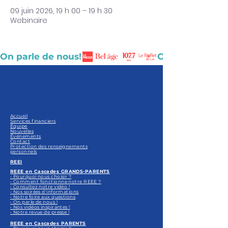
09 juin 2026, 19 h 00 – 19 h 30
Webinaire
On parle de nous!
Accueil
Services financiers
Équipe
Nouvelles
Événements
Contact
Protection des renseignements
personnels
REEI
REEE en Cascades GRANDS-PARENTS
• Pourquoi nous choisir ?
• Comment fonctionne notre REEE ?
• Consultez notre vidéo !
• Nos soirées d'informations
• Notre foire aux questions
• On parle de nous !
• Nos vidéos inspirantes !
• Notre revue de presse !
REEE en Cascades PARENTS