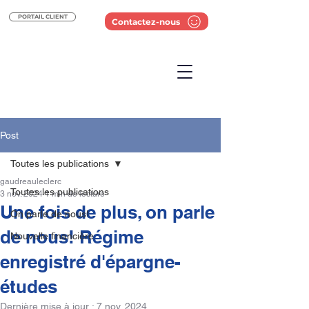
PORTAIL CLIENT
Contactez-nous
Post
Toutes les publications
gaudreauleclerc
Toutes les publications
3 nov. 2024
1 min de lecture
Une fois de plus, on parle
On parle de nous!
de nous! Régime
Nouvelle financière
enregistré d'épargne-
études
Dernière mise à jour :
7 nov. 2024